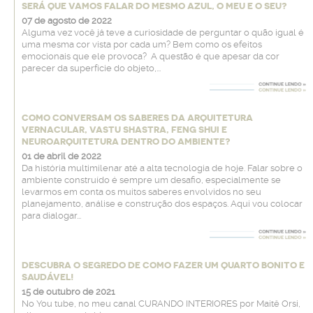
SERÁ QUE VAMOS FALAR DO MESMO AZUL, O MEU E O SEU?
07 de agosto de 2022
Alguma vez você já teve a curiosidade de perguntar o quão igual é
uma mesma cor vista por cada um? Bem como os efeitos
emocionais que ele provoca? A questão é que apesar da cor
parecer da superfície do objeto,...
COMO CONVERSAM OS SABERES DA ARQUITETURA
VERNACULAR, VASTU SHASTRA, FENG SHUI E
NEUROARQUITETURA DENTRO DO AMBIENTE?
01 de abril de 2022
Da história multimilenar até a alta tecnologia de hoje. Falar sobre o
ambiente construído é sempre um desafio, especialmente se
levarmos em conta os muitos saberes envolvidos no seu
planejamento, análise e construção dos espaços. Aqui vou colocar
para dialogar...
DESCUBRA O SEGREDO DE COMO FAZER UM QUARTO BONITO E
SAUDÁVEL!
15 de outubro de 2021
No You tube, no meu canal CURANDO INTERIORES por Maitê Orsi,