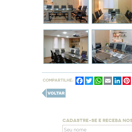
Facebook
Twitter
WhatsApp
Email
Linke
COMPARTILHE:
CADASTRE-SE E RECEBA NO