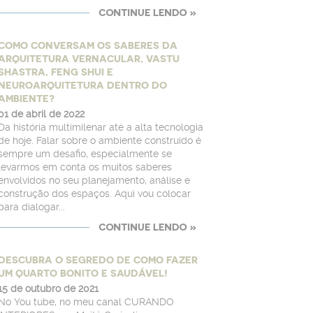
COMO CONVERSAM OS SABERES DA
ARQUITETURA VERNACULAR, VASTU
SHASTRA, FENG SHUI E
NEUROARQUITETURA DENTRO DO
AMBIENTE?
01 de abril de 2022
Da história multimilenar até a alta tecnologia
de hoje. Falar sobre o ambiente construído é
sempre um desafio, especialmente se
levarmos em conta os muitos saberes
envolvidos no seu planejamento, análise e
construção dos espaços. Aqui vou colocar
para dialogar...
DESCUBRA O SEGREDO DE COMO FAZER
UM QUARTO BONITO E SAUDÁVEL!
15 de outubro de 2021
No You tube, no meu canal CURANDO