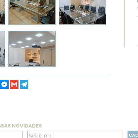
dIn
Pinterest
Messenger
Gmail
Telegram
SSAS NOVIDADES