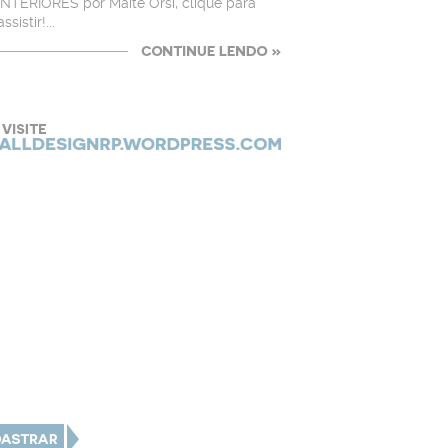
INTERIORES por Maitê Orsi, clique para
assistir!...